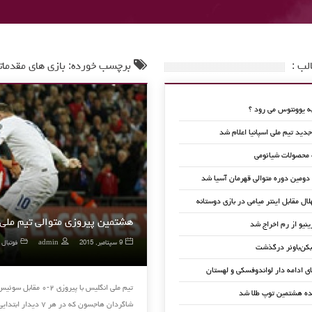
لب :
برچسب خورده: بازی های مقدماتی یو
 یوونتوس می رود ؟
ید تیم ملی اسپانیا اعلام شد
 محصولات شیائومی
 دومین دوره متوالی قهرمان آسیا شد
لال مقابل اینتر میامی در بازی دوستانه
هشتمین پیروزی متوالی تیم ملی
ینیو از رم اخراج شد
9 سپتامبر, 2015
admin
فوتبال 
کن‌باوئر درگذشت
ای ادامه دار لواندوفسکی و لهستان
ده هشتمین توپ طلا شد
شاگردان هاجسون که در هر ۷ دیدار ابتدایی شان به پیروزی رسیده و …