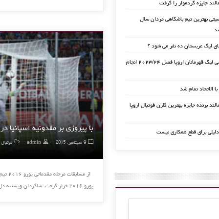
الند جایزه گردمولر را گرفت
تی بهترین تیم باشگاهی مردان سال
ی لیگ عربستان ده نفر می شود ؟
قرعه کشی لیگ قهرمانان اروپا فصل ۲۰۲۳/۲۴ انجام
 با الاتحاد تمام شد
لند برنده جایزه بهترین گلزن فوتبال اروپا
با پیروزی بر مقدونیه اسپانیا در آس
دلیلی برای قطع همکاری نیست
9 سپتامبر, 2015
admin
فوتبال 
یورو ۲۰۱۶ قرار گرفت. شاگردان ویسنته دل بوسکه که با پیروزی مقابل …