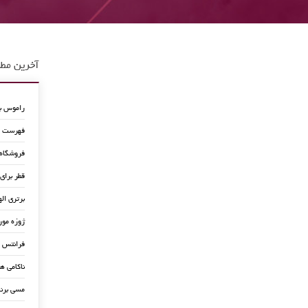
آخرین مطا
راموس به
فهرست جد
فروشگاه
قطر برای
برتری اله
ژوزه مور
فرانتس ب
ناکامی ه
مسی برن