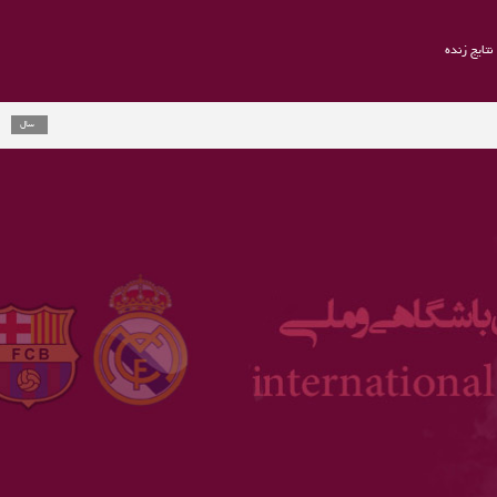
نتایج زنده
راموس به یوونت
2 سال
ارلینگ هالند جا
3 سال