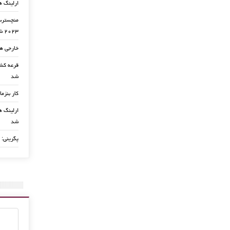
ارلینگ ه
منچسترسی
۲۰۲۳ شد
خارجی ها
شد
کار بنزما
ارلینگ ها
شد
پگرینی: 