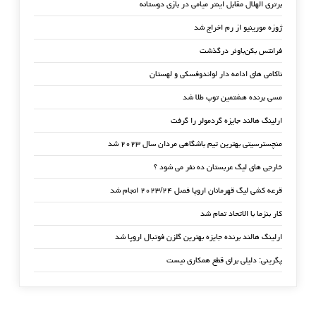
برتری الهلال مقابل اینتر میامی در بازی دوستانه
ژوزه مورینیو از رم اخراج شد
فرانتس بکن‌باوئر درگذشت
ناکامی های ادامه دار لواندوفسکی و لهستان
مسی برنده هشتمین توپ طلا شد
ارلینگ هالند جایزه گردمولر را گرفت
منچسترسیتی بهترین تیم باشگاهی مردان سال ۲۰۲۳ شد
خارجی های لیگ عربستان ده نفر می شود ؟
قرعه کشی لیگ قهرمانان اروپا فصل ۲۰۲۳/۲۴ انجام شد
کار بنزما با الاتحاد تمام شد
ارلینگ هالند برنده جایزه بهترین گلزن فوتبال اروپا شد
پگرینی: دلیلی برای قطع همکاری نیست