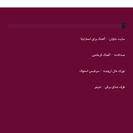
سایت بانوان
–
آهنگ برای اسم لیلا
صداکده
–
آهنگ کرمانجی
تورک مال ارومیه
–
سرفیس استوک
ظرف غذای برقی
–
شیمر