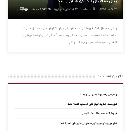
رئال به فینال لیگ قهرمانان رسید
۰
5 مه, 2016
admin
لیگ قهرمانان اروپا
1,547 views
0
رئال به فینال لیگ قهرمانان رسید فوتبال جهان گزارش می دهد : زیدان : با
شکست خفیف منچستر سیتی به فینال رسیدیم ٬ خیلی خیلی خوشحالم ولی با
گرفتن جام حتما بیشتر روی نیکت رئال …
آخرین مطالب :
راموس به یوونتوس می رود ؟
فهرست جدید تیم ملی اسپانیا اعلام شد
فروشگاه محصولات شیائومی
قطر برای دومین دوره متوالی قهرمان آسیا شد