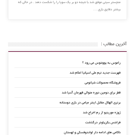
منچستر سیتی موفق شد با نتیجه دو بر یک سویا را را شکست دهد . در حالی که
بیشتر دقایق بازی …
آخرین مطالب :
راموس به یوونتوس می رود ؟
فهرست جدید تیم ملی اسپانیا اعلام شد
فروشگاه محصولات شیائومی
قطر برای دومین دوره متوالی قهرمان آسیا شد
برتری الهلال مقابل اینتر میامی در بازی دوستانه
ژوزه مورینیو از رم اخراج شد
فرانتس بکن‌باوئر درگذشت
ناکامی های ادامه دار لواندوفسکی و لهستان