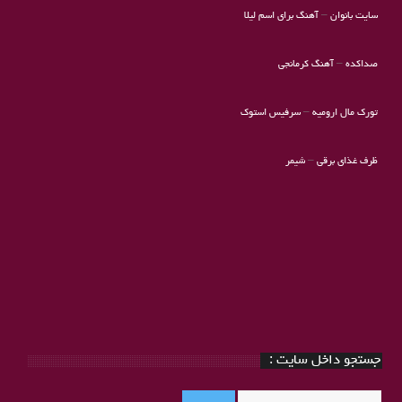
سایت بانوان
–
آهنگ برای اسم لیلا
صداکده
–
آهنگ کرمانجی
تورک مال ارومیه
–
سرفیس استوک
ظرف غذای برقی
–
شیمر
جستجو داخل سایت :