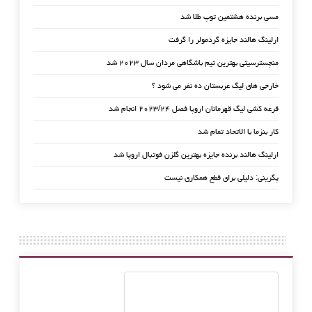
مسی برنده هشتمین توپ طلا شد
ارلینگ هالند جایزه گردمولر را گرفت
منچسترسیتی بهترین تیم باشگاهی مردان سال ۲۰۲۳ شد
خارجی های لیگ عربستان ده نفر می شود ؟
قرعه کشی لیگ قهرمانان اروپا فصل ۲۰۲۳/۲۴ انجام شد
کار بنزما با الاتحاد تمام شد
ارلینگ هالند برنده جایزه بهترین گلزن فوتبال اروپا شد
پگرینی: دلیلی برای قطع همکاری نیست