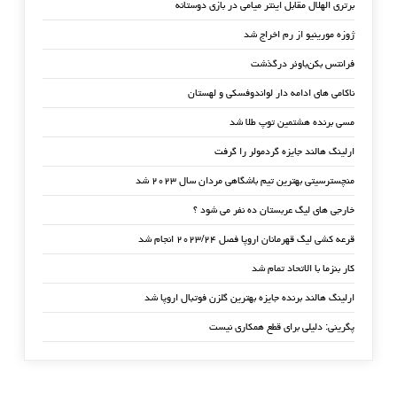
برتری الهلال مقابل اینتر میامی در بازی دوستانه
ژوزه مورینیو از رم اخراج شد
فرانتس بکن‌باوئر درگذشت
ناکامی های ادامه دار لواندوفسکی و لهستان
مسی برنده هشتمین توپ طلا شد
ارلینگ هالند جایزه گردمولر را گرفت
منچسترسیتی بهترین تیم باشگاهی مردان سال ۲۰۲۳ شد
خارجی های لیگ عربستان ده نفر می شود ؟
قرعه کشی لیگ قهرمانان اروپا فصل ۲۰۲۳/۲۴ انجام شد
کار بنزما با الاتحاد تمام شد
ارلینگ هالند برنده جایزه بهترین گلزن فوتبال اروپا شد
پگرینی: دلیلی برای قطع همکاری نیست