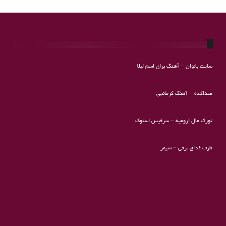
سایت بانوان
–
آهنگ برای اسم لیلا
صداکده
–
آهنگ کرمانجی
تورک مال ارومیه
–
سرفیس استوک
ظرف غذای برقی
–
شیمر