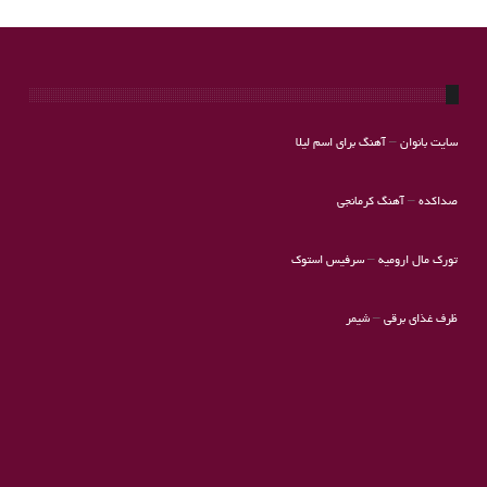
سایت بانوان
–
آهنگ برای اسم لیلا
صداکده
–
آهنگ کرمانجی
تورک مال ارومیه
–
سرفیس استوک
ظرف غذای برقی
–
شیمر