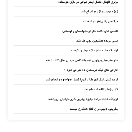
برتری الهلال مقابل اینتر میامی در بازی دوستانه
ژوزه مورینیو از رم اخراج شد
فرانتس بکن‌باوئر درگذشت
ناکامی های ادامه دار لواندوفسکی و لهستان
مسی برنده هشتمین توپ طلا شد
ارلینگ هالند جایزه گردمولر را گرفت
منچسترسیتی بهترین تیم باشگاهی مردان سال ۲۰۲۳ شد
خارجی های لیگ عربستان ده نفر می شود ؟
قرعه کشی لیگ قهرمانان اروپا فصل ۲۰۲۳/۲۴ انجام شد
کار بنزما با الاتحاد تمام شد
ارلینگ هالند برنده جایزه بهترین گلزن فوتبال اروپا شد
پگرینی: دلیلی برای قطع همکاری نیست